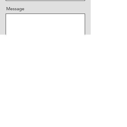
Message
Send
how to find
us
310 S Story Rd. Irving, TX 75060
214 - 390 - 5237